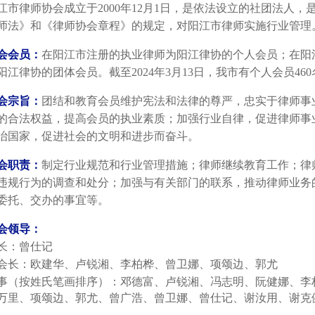
江市律师协会成立于2000年12月1日，是依法设立的社团法人
师法》和《律师协会章程》的规定，对阳江市律师实施行业管理
会会员：
在阳江市注册的执业律师为阳江律协的个人会员；在阳
阳江律协的团体会员。截至2024年3月13日，我市有个人会员46
会宗旨：
团结和教育会员维护宪法和法律的尊严，忠实于律师事
的合法权益，提高会员的执业素质；加强行业自律，促进律师事
治国家，促进社会的文明和进步而奋斗。
会职责：
制定行业规范和行业管理措施；律师继续教育工作；律
违规行为的调查和处分；加强与有关部门的联系，推动律师业务
委托、交办的事宜等。
会领导：
长：曾仕记
会长：欧建华、卢锐湘、李柏桦、曾卫娜、项颂边、郭尤
事（按姓氏笔画排序）：
邓德富、卢锐湘、冯志明、阮健娜、李
万里、项颂边、郭尤、曾广浩、曾卫娜、曾仕记、谢汝用、谢克