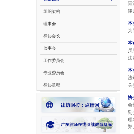
阳
律
组织架构
本
理事会
为
律协会长
本
监事会
员
法
工作委员会
本
专业委员会
法
关
律协章程
协
会
副
理
郑