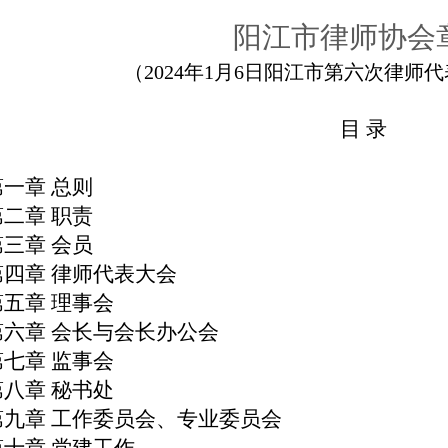
阳江市律师协会
（
20
24
年
1月
6
日阳江市第
六
次律师代
目
录
第一章
总则
第二章
职责
第三章
会员
第四章
律师代表大会
第五章
理事会
第六章
会长与会长办公会
第
七
章
监事会
第
八
章
秘书处
第
九
章
工作委员会
、
专业委员会