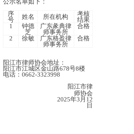
公示名单如下：
序
考核
姓名
所在机构
号
结果
1
钟德
广东彖典律
合格
芝
师事务所
2
徐敏
广东格盈律
合格
师事务所
阳江市律师协会地址：
阳江市江城区金山路678号8楼
电话：0662-3323998
阳江市律
师协会
2025年3月12
日