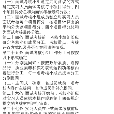
（一）面试考核小组通过共同商议的方式
确定实习人员面试考核每个项目得分，四
个项目得分总和为面试考核最终分数；
（二）面试考核小组成员独立对实习人员
面试考核每个项目评分，按项目计算出的
平均分为该项目得分，四个项目得分总和
为面试考核最终分数。
第二十四条
面试考核前，考核小组组长应
确定考核小组成员分工、考核重点、考核
评议方式以及是否存在回避等情况。
第二十五条
面试考核小组工作分工可按按
以下形式确定：
（一）分别提问式：按照政治素质、道德
品行、执业素养和实习表现这四项考核内
容进行分工，每一名考核小成员按照分工
分别提问；
（二）主问式：确定一名成员就前一项考
核内容作主提问，其他成员作补充提问。
第二十六条
面试考核开始前，考核小组应
对实习人员依据本操作规程第十四条规定
提交的考核材料进行审查。
第二十七条
实习人员在正式面试考核前应
当参加市律师协会组织的宣读承诺书仪