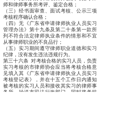
师和律师事务所考评、鉴定合格；
（三）经书面审查、面试考核、公示三项
考核程序确认合格；
（四）无《广东省申请律师执业人员实习
管理办法》第十九条及第二十条第一款所
列不符合法定律师执业条件的情形和不宜
从事律师职业的不良品行；
（五）实习期间遵守律师职业道德和实习
纪律，没有发生违法违规行为。
第三十六条
对考核合格的实习人员，负责
实习考核的市律师协会应当将考核合格意
见填入其《广东省申请律师执业人员实习
考核登记表》，并在十五个工作日内通知
被考核的实习人员和接收其实习的律师事
务所，抄送市司法行政部门，同时将考核
结果报本会备案。
市律师协会出具的考核合格意见，是实习
人员申请律师执业的必要证明文件。
第三十七条
经市律师协会考核合格的实习
人员，应当自收到考核合格意见之日起一
年内，依照规定程序向司法行政部门申请
律师执业。逾期未申请律师执业的，区别