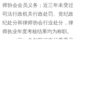
师协会会员义务；近三年未受过
司法行政机关行政处罚、党纪政
纪处分和律师协会行业处分，律
师执业年度考核结果均为称职。
（三）参加阳江市优秀委员
会评选的基本条件：
1、积极履行委员会职责。
2、高效、高质完成年度工
作计划，定期召开委员会有关会
议；
3、很好地服务会员和社
会，并提出建设性的意见和建